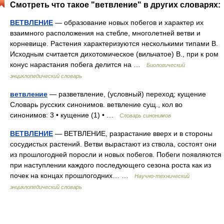
Смотреть что такое "ветвление" в других словарях:
ВЕТВЛЕНИЕ
— образование новых побегов и характер их
взаимного расположения на стебле, многолетней ветви и
корневище. Растения характеризуются несколькими типами В.
Исходным считается дихотомическое (вильчатое) В., при к ром
конус нарастания побега делится на …
Биологический
энциклопедический словарь
ветвление
— разветвление, (условный) переход; кущение
Словарь русских синонимов. ветвление сущ., кол во
синонимов: 3 • кущение (1) • …
Словарь синонимов
ВЕТВЛЕНИЕ
— ВЕТВЛЕНИЕ, разрастание вверх и в стороны
сосудистых растений. Ветви вырастают из ствола, состоят они
из прошлогодней поросли и новых побегов. Побеги появляются
при наступлении каждого последующего сезона роста как из
почек на концах прошлогодних… …
Научно-технический
энциклопедический словарь