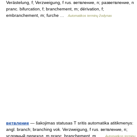
Verästelung, f; Verzweigung, f rus. ветвление, n; разветвление, n
pranc. bifurcation, f; branchement, m; dérivation, f;
embranchement, m; furche …
Automatikos terminų žodynas
ветвление
— šakojimas statusas T sritis automatika atitikmenys:
angl. branch; branching vok. Verzweigung, f rus. ветвление, n;
условный переход, m pranc. branchement, m …
Automatikos terminų