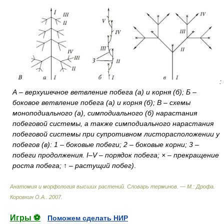
:
А – верхушечное ветвление побега (а) и корня (б); Б –
боковое ветвление побега (а) и корня (б); В – схемы
моноподиального (а), симподиального (б) нарастания
побеговой системы, а также симподиального нарастания
побеговой системы при супротивном листорасположении у
побегов (в): 1 – боковые побеги; 2 – боковые корни; 3 –
побеги продолжения. I–V – порядок побега; × – прекращение
роста побега; ↑ – растущий побег)
.
Анатомия и морфология высших растений. Словарь терминов. — М.: Дрофа
.
Коровкин О.А.
.
2007
.
Игры ⚽
Поможем сделать НИР