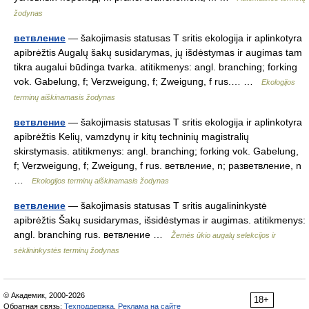
žodynas
ветвление
— šakojimasis statusas T sritis ekologija ir aplinkotyra
apibrėžtis Augalų šakų susidarymas, jų išdėstymas ir augimas tam
tikra augalui būdinga tvarka. atitikmenys: angl. branching; forking
vok. Gabelung, f; Verzweigung, f; Zweigung, f rus.… …
Ekologijos
terminų aiškinamasis žodynas
ветвление
— šakojimasis statusas T sritis ekologija ir aplinkotyra
apibrėžtis Kelių, vamzdynų ir kitų techninių magistralių
skirstymasis. atitikmenys: angl. branching; forking vok. Gabelung,
f; Verzweigung, f; Zweigung, f rus. ветвление, n; разветвление, n
…
Ekologijos terminų aiškinamasis žodynas
ветвление
— šakojimasis statusas T sritis augalininkystė
apibrėžtis Šakų susidarymas, išsidėstymas ir augimas. atitikmenys:
angl. branching rus. ветвление …
Žemės ūkio augalų selekcijos ir
sėklininkystės terminų žodynas
© Академик, 2000-2026
18+
Обратная связь:
Техподдержка
,
Реклама на сайте