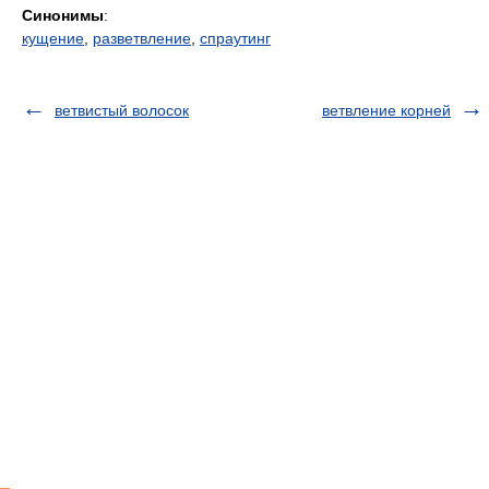
Синонимы
:
кущение
,
разветвление
,
спраутинг
ветвистый волосок
ветвление корней